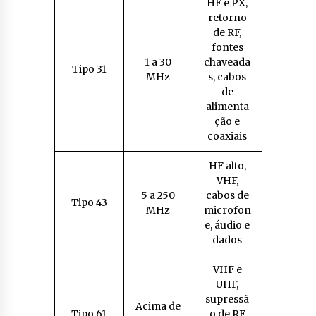
HF e PX,
retorno
de RF,
fontes
1 a 30
chaveada
Tipo 31
MHz
s, cabos
de
alimenta
ção e
coaxiais
HF alto,
VHF,
5 a 250
cabos de
Tipo 43
MHz
microfon
e, áudio e
dados
VHF e
UHF,
supressã
Acima de
Tipo 61
o de RF