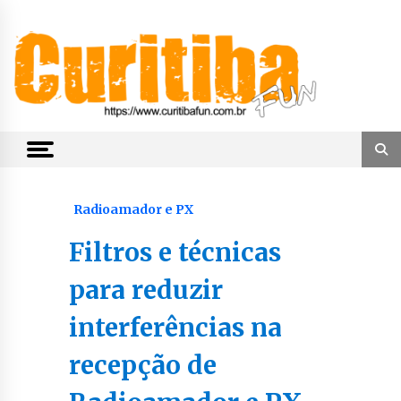
Skip
to
content
Notícias de Curitiba, do Paraná e do Brasil
CuritibaFun
Radioamador e PX
Filtros e técnicas
para reduzir
interferências na
recepção de