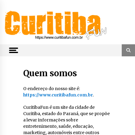
Skip
to
content
Notícias de Curitiba, do Paraná e do Brasil
CuritibaFun
Quem somos
O endereço do nosso site é:
https://www.curitibafun.com.br
.
CuritibaFun é um site da cidade de
Curitiba, estado do Paraná, que se propõe
a levar informações sobre
entretenimento, saúde, educação,
marketing, automóveis entre outros