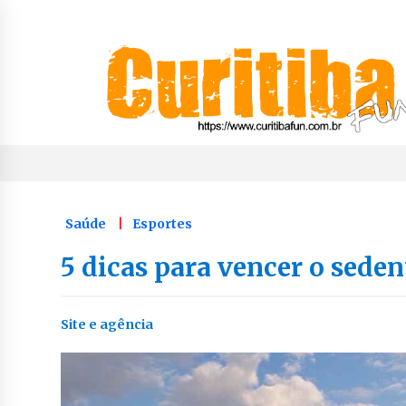
Skip
to
content
Notícias de Curitiba, do Paraná e do Brasil
CuritibaFun
Saúde
Esportes
5 dicas para vencer o sede
Site e agência