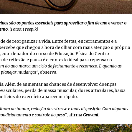
reinos são os pontos essenciais para aproveitar o fim de ano e vencer o
ismo.
(Fotos: Freepik)
e de reorganizar a vida. Entre festas, encerramentos e a
 percebe que chegou a hora de olhar com mais atenção o próprio
, coordenador do curso de Educação Física do Centro
 de reflexão e pausa é o contexto ideal para repensar o
im do ano marca um ciclo de fechamento e recomeço. É quando as
m planejar mudanças
“, observa.
eis. Além de aumentar as chances de desenvolver doenças
vasculares, perda de massa muscular, dores articulares, baixa
enefícios do exercício aparecem rápido.
melhora do humor, redução do estresse e mais disposição. Com algumas
condicionamento e controle do peso
“, afirma
Geovani
.