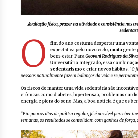
Avaliação física, prazer na atividade e consistência nos t
sedentar
O
fim do ano costuma despertar uma vontad
expectativa pelo novo ciclo, muita gente
bem-estar. Para
Geovani Rodrigues da Silva
Universitário Integrado, essa combinação
sedentarismo
e criar novos hábitos. “
O f
pessoas naturalmente fazem balanços da vida e se permite
Os riscos de manter uma vida sedentária são incontáv
crônicas como diabetes, hipertensão, problemas cardio
energia e piora do sono. Mas, a boa notícia é que os b
“
Em poucos dias de prática regular, já é possível perceber 
semanas, os resultados se consolidam com ganhos de força, 