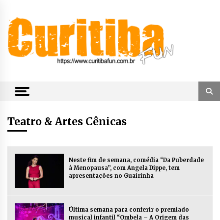
Skip
to
content
Notícias de Curitiba, do Paraná e do Brasil
CuritibaFun
Teatro & Artes Cênicas
Neste fim de semana, comédia “Da Puberdade
à Menopausa”, com Angela Dippe, tem
apresentações no Guairinha
Última semana para conferir o premiado
musical infantil “Ombela – A Origem das