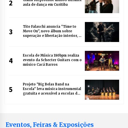
Giana surpreende alunos durante
2
aula de dança em Curitiba
Tito Falaschi anuncia “Time to
3
Move On”, novo álbum sobre
superação e libertação interior, e
revela capa e tracklist
Escola de Música 180bpm realiza
4
evento da Schecter Guitars com o
músico Cacá Barros
Projeto “Big Belas Band na
5
Escola” leva música instrumental
gratuita e acessível a escolas de
Curitiba
Eventos, Feiras & Exposições