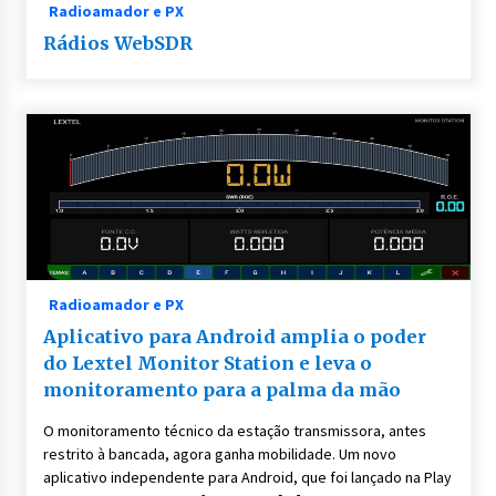
Radioamador e PX
Rádios WebSDR
Radioamador e PX
Aplicativo para Android amplia o poder
do Lextel Monitor Station e leva o
monitoramento para a palma da mão
O monitoramento técnico da estação transmissora, antes
restrito à bancada, agora ganha mobilidade. Um novo
aplicativo independente para Android, que foi lançado na Play