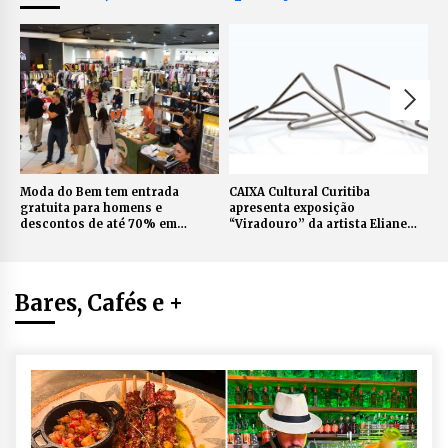
Moda do Bem tem entrada
CAIXA Cultural Curitiba
S
gratuita para homens e
apresenta exposição
c
descontos de até 70% em
“Viradouro” da artista Eliane
m
Curitiba no fim de semana
Prolik
h
Bares, Cafés e +