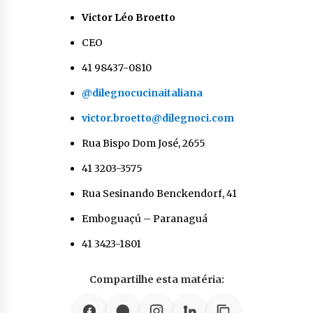
Victor Léo Broetto
CEO
41 98437-0810
@dilegnocucinaitaliana
victor.broetto@dilegnoci.com
Rua Bispo Dom José, 2655
41 3203-3575
Rua Sesinando Benckendorf, 41
Emboguaçú – Paranaguá
41 3423-1801
Compartilhe esta matéria: