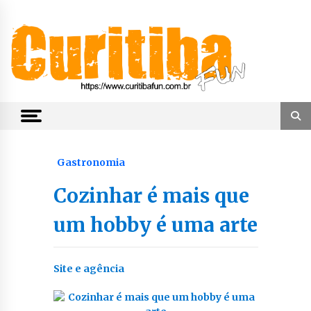
Skip
to
content
Notícias de Curitiba, do Paraná e do Brasil
CuritibaFun
Gastronomia
Cozinhar é mais que
um hobby é uma arte
Site e agência