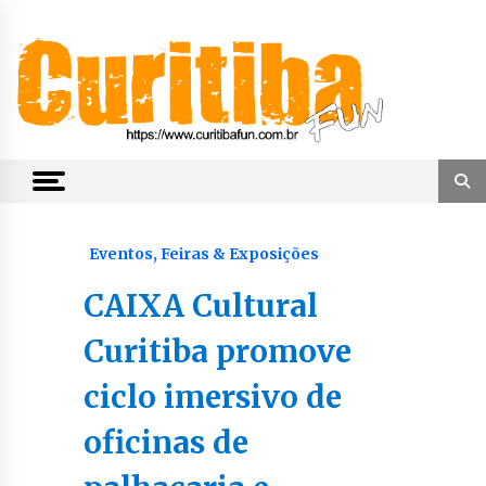
Skip
to
content
Notícias de Curitiba, do Paraná e do Brasil
CuritibaFun
Eventos, Feiras & Exposições
CAIXA Cultural
Curitiba promove
ciclo imersivo de
oficinas de