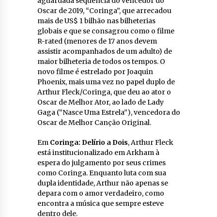
aguardada sequência do vencedor do
Oscar de 2019, “Coringa”, que arrecadou
mais de US$ 1 bilhão nas bilheterias
globais e que se consagrou como o filme
R-rated (menores de 17 anos devem
assistir acompanhados de um adulto) de
maior bilheteria de todos os tempos. O
novo filme é estrelado por Joaquin
Phoenix, mais uma vez no papel duplo de
Arthur Fleck/Coringa, que deu ao ator o
Oscar de Melhor Ator, ao lado de Lady
Gaga (“Nasce Uma Estrela”), vencedora do
Oscar de Melhor Canção Original.
Em
Coringa: Delírio a Dois
, Arthur Fleck
está institucionalizado em Arkham à
espera do julgamento por seus crimes
como Coringa. Enquanto luta com sua
dupla identidade, Arthur não apenas se
depara com o amor verdadeiro, como
encontra a música que sempre esteve
dentro dele.