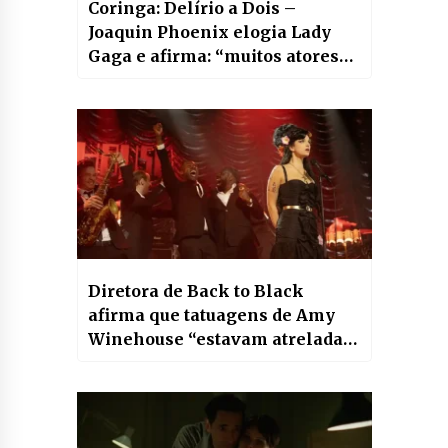
Coringa: Delírio a Dois –
Joaquin Phoenix elogia Lady
Gaga e afirma: “muitos atores
se sentem desconfortáveis ao
trabalhar desse jeito”
Diretora de Back to Black
afirma que tatuagens de Amy
Winehouse “estavam atreladas
à narrativa de suas canções e
relacionamentos”