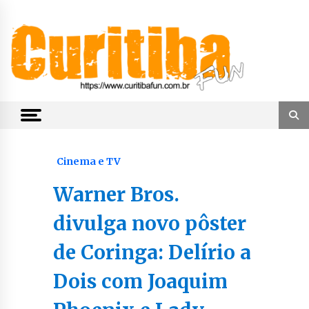
Skip
to
content
Notícias de Curitiba, do Paraná e do Brasil
CuritibaFun
Cinema e TV
Warner Bros.
divulga novo pôster
de Coringa: Delírio a
Dois com Joaquim