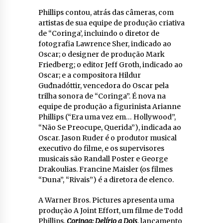
Phillips contou, atrás das câmeras, com
artistas de sua equipe de produção criativa
de “Coringa’, incluindo o diretor de
fotografia Lawrence Sher, indicado ao
Oscar; o designer de produção Mark
Friedberg; o editor Jeff Groth, indicado ao
Oscar; e a compositora Hildur
Guđnadóttir, vencedora do Oscar pela
trilha sonora de “Coringa”. É nova na
equipe de produção a figurinista Arianne
Phillips (“Era uma vez em… Hollywood”,
“Não Se Preocupe, Querida”), indicada ao
Oscar. Jason Ruder é o produtor musical
executivo do filme, e os supervisores
musicais são Randall Poster e George
Drakoulias. Francine Maisler (os filmes
“Duna”, “Rivais”) é a diretora de elenco.
A Warner Bros. Pictures apresenta uma
produção A Joint Effort, um filme de Todd
Phillips,
Coringa: Delírio a Dois
, lançamento