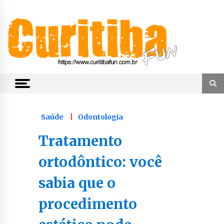
Skip
to
content
Notícias de Curitiba, do Paraná e do Brasil
CuritibaFun
Saúde
Odontologia
Tratamento
ortodôntico: você
sabia que o
procedimento