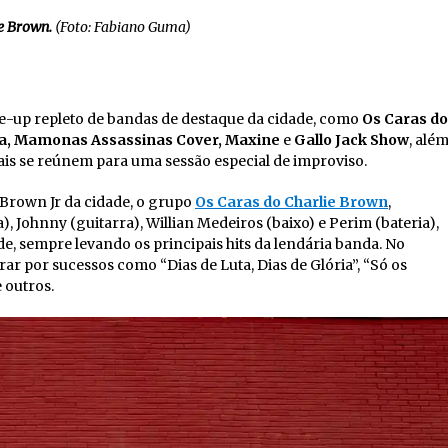
e Brown.
(Foto: Fabiano Guma)
ne-up repleto de bandas de destaque da cidade, como
Os Caras do
ira, Mamonas Assassinas Cover, Maxine
e
Gallo Jack Show
, alé
ais se reúnem para uma sessão especial de improviso.
 Brown Jr da cidade, o grupo
Os Caras do Charlie Brown
,
 Johnny (guitarra), Willian Medeiros (baixo) e Perim (bateria),
ade, sempre levando os principais hits da lendária banda. No
ar por sucessos como “Dias de Luta, Dias de Glória”, “Só os
e outros.