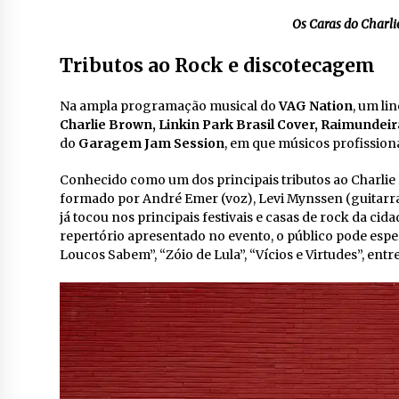
Os Caras do Charli
Tributos ao Rock e discotecagem
Na ampla programação musical do
VAG Nation
, um li
Charlie Brown, Linkin Park Brasil Cover, Raimunde
do
Garagem Jam Session
, em que músicos profission
Conhecido como um dos principais tributos ao Charlie
formado por André Emer (voz), Levi Mynssen (guitarra),
já tocou nos principais festivais e casas de rock da cid
repertório apresentado no evento, o público pode esper
Loucos Sabem”, “Zóio de Lula”, “Vícios e Virtudes”, entr