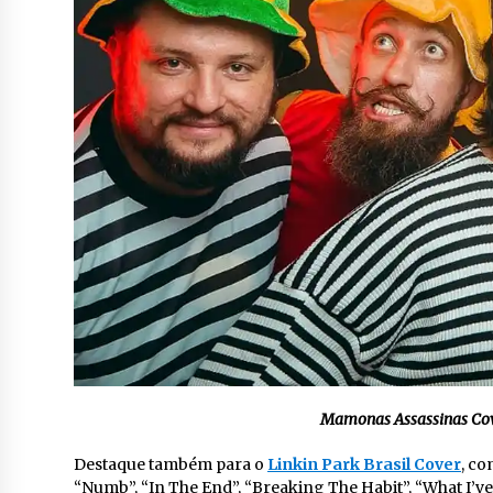
Mamonas Assassinas Cov
Destaque também para o
Linkin Park Brasil Cover
, c
“Numb”, “In The End”, “Breaking The Habit”, “What I’ve