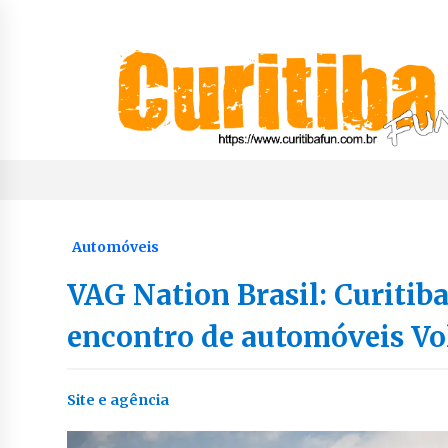
Skip
to
content
Notícias de Curitiba, do Paraná e do Brasil
CuritibaFun
Automóveis
VAG Nation Brasil: Curitib
encontro de automóveis Vo
Site e agência