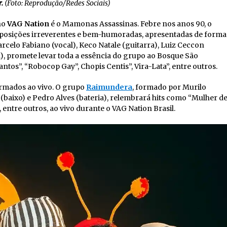
r.
(Foto: Reprodução/Redes Sociais)
no
VAG Nation
é o Mamonas Assassinas. Febre nos anos 90, o
mposições irreverentes e bem-humoradas, apresentadas de forma
rcelo Fabiano (vocal), Keco Natale (guitarra), Luiz Ceccon
ria), promete levar toda a essência do grupo ao Bosque São
os”, “Robocop Gay”, Chopis Centis”, Vira-Lata”, entre outros.
rmados ao vivo. O grupo
Raimundera
, formado por Murilo
a (baixo) e Pedro Alves (bateria), relembrará hits como “Mulher d
 entre outros, ao vivo durante o VAG Nation Brasil.