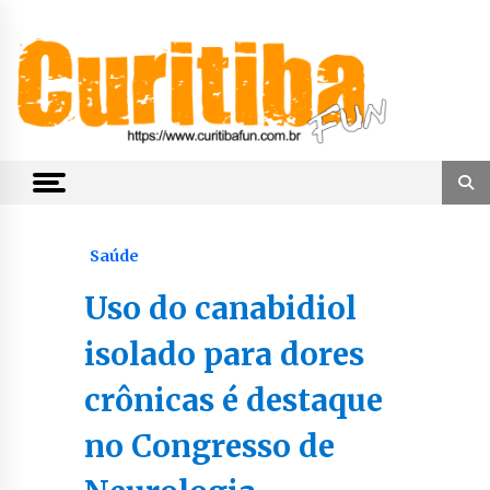
Skip
to
content
Notícias de Curitiba, do Paraná e do Brasil
CuritibaFun
Saúde
Uso do canabidiol
isolado para dores
crônicas é destaque
no Congresso de