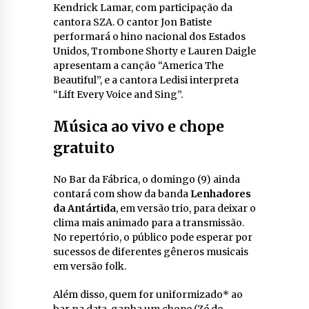
Kendrick Lamar, com participação da
cantora SZA. O cantor Jon Batiste
performará o hino nacional dos Estados
Unidos, Trombone Shorty e Lauren Daigle
apresentam a canção “America The
Beautiful”, e a cantora Ledisi interpreta
“Lift Every Voice and Sing”.
Música ao vivo e chope
gratuito
No Bar da Fábrica, o domingo (9) ainda
contará com show da banda
Lenhadores
da Antártida
, em versão trio, para deixar o
clima mais animado para a transmissão.
No repertório, o público pode esperar por
sucessos de diferentes gêneros musicais
em versão folk.
Além disso, quem for uniformizado* ao
bar na data, ganha um chope (Zé do