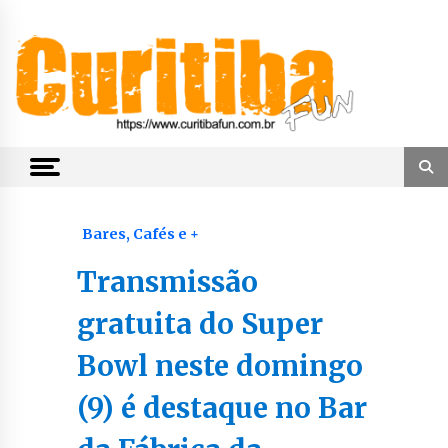
Skip
to
content
Notícias de Curitiba, do Paraná e do Brasil
CuritibaFun
Bares, Cafés e +
Transmissão
gratuita do Super
Bowl neste domingo
(9) é destaque no Bar