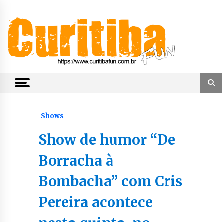
Skip
to
content
Notícias de Curitiba, do Paraná e do Brasil
CuritibaFun
Shows
Show de humor “De
Borracha à
Bombacha” com Cris
Pereira acontece