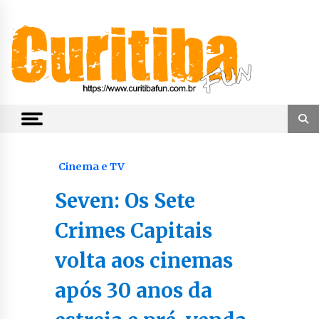
Skip
to
content
Notícias de Curitiba, do Paraná e do Brasil
CuritibaFun
Cinema e TV
Seven: Os Sete
Crimes Capitais
volta aos cinemas
após 30 anos da