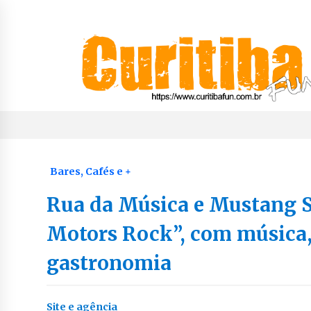
Skip
to
content
Notícias de Curitiba, do Paraná e do Brasil
CuritibaFun
Bares, Cafés e +
Rua da Música e Mustang 
Motors Rock”, com música,
gastronomia
Site e agência