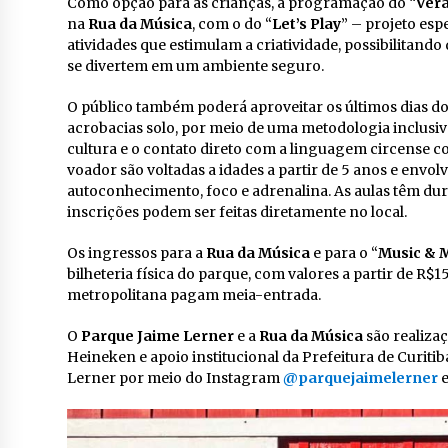
Como opção para as crianças, a programação do “
Ver
na
Rua da Música
, com o do “
Let’s Play
” – projeto esp
atividades que estimulam a criatividade, possibilitan
se divertem em um ambiente seguro.
O público também poderá aproveitar os últimos dias do 
acrobacias solo, por meio de uma metodologia inclusiv
cultura e o contato direto com a linguagem circense com
voador são voltadas a idades a partir de 5 anos e envo
autoconhecimento, foco e adrenalina. As aulas têm dura
inscrições podem ser feitas diretamente no local.
Os ingressos para a
Rua da Música
e para o “
Music & 
bilheteria física do parque, com valores a partir de R$
metropolitana pagam meia-entrada.
O
Parque Jaime Lerner
e a
Rua da Música
são realizaç
Heineken e apoio institucional da Prefeitura de Curi
Lerner por meio do Instagram
@parquejaimelerner
e