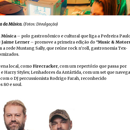
a da Música.
(Fotos: Divulgação)
 Música
– polo gastronômico e cultural que liga a Pedreira Paul
 Jaime Lerner
– promove a primeira edição do
“Music & Motor
m a rede Mustang Sally, que reúne rock n’roll, gastronomia Tex-
tomizados.
cena local, como
Firecracker
, com um repertório que passa por
 Harry Styles; Lenhadores da Antártida, com um set que naveg
em com o DJ percussionista Rodrigo Farah, reconhecido
s 80 e soul.