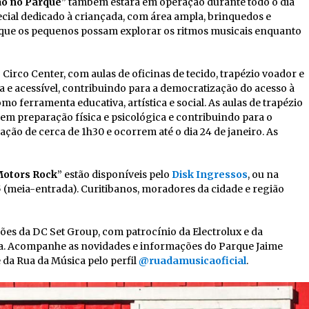
ão no Parque
” também estará em operação durante todo o dia
ecial dedicado à criançada, com área ampla, brinquedos e
do que os pequenos possam explorar os ritmos musicais enquanto
Circo Center, com aulas de oficinas de tecido, trapézio voador e
a e acessível, contribuindo para a democratização do acesso à
o ferramenta educativa, artística e social. As aulas de trapézio
lvem preparação física e psicológica e contribuindo para o
ção de cerca de 1h30 e ocorrem até o dia 24 de janeiro. As
Motors Rock
” estão disponíveis pelo
Disk Ingressos
, ou na
15 (meia-entrada). Curitibanos, moradores da cidade e região
ões da DC Set Group, com patrocínio da Electrolux e da
tiba. Acompanhe as novidades e informações do Parque Jaime
 da Rua da Música pelo perfil
@ruadamusicaoficial
.