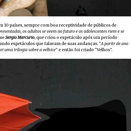
em 10 países, sempre com boa receptividade de públicos de
presentadas, os adultos se veem no futuro e os adolescentes riem e se
ume
Sergio Mercurio
, que criou o espetáculo após um período
ando espetáculos que falavam de suas andanças. “
A paritr de ano
i uma trilogia sobre a velhice
” e então foi criado “Velhos”.