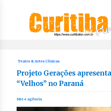
Skip
to
content
Notícias de Curitiba, do Paraná e do Brasil
CuritibaFun
Teatro & Artes Cênicas
Projeto Gerações apresenta
“Velhos” no Paraná
Site e agência