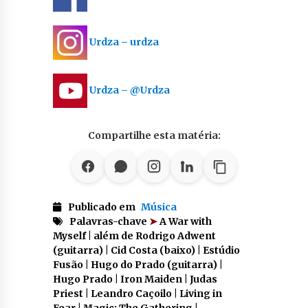
Urdza – urdza
Urdza – @Urdza
Compartilhe esta matéria:
Publicado em
Música
Palavras-chave
➤
A War with
Myself | além de Rodrigo Adwent
(guitarra) | Cid Costa (baixo) | Estúdio
Fusão | Hugo do Prado (guitarra) |
Hugo Prado | Iron Maiden | Judas
Priest | Leandro Caçoilo | Living in
Fear | Magic: The Gathering |