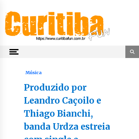
Skip
to
content
Notícias de Curitiba, do Paraná e do Brasil
CuritibaFun
Música
Produzido por
Leandro Caçoilo e
Thiago Bianchi,
banda Urdza estreia