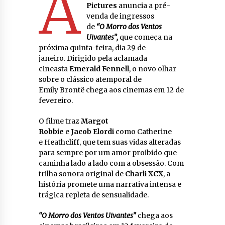
A
Pictures
anuncia a pré-
venda de ingressos
de
“O Morro dos Ventos
Uivantes”,
que começa na
próxima quinta-feira, dia 29 de
janeiro. Dirigido pela aclamada
cineasta
Emerald Fennell
, o novo olhar
sobre o clássico atemporal de
Emily Brontë chega aos cinemas em 12 de
fevereiro.
O filme traz
Margot
Robbie
e
Jacob Elordi
como Catherine
e Heathcliff, que tem suas vidas alteradas
para sempre por um amor proibido que
caminha lado a lado com a obsessão. Com
trilha sonora original de
Charli XCX
, a
história promete uma narrativa intensa e
trágica repleta de sensualidade.
“O Morro dos Ventos Uivantes”
chega aos