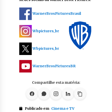
WarnerBrosPicturesBrasil
Wbpictures_br
Wbpictures_br
WarnerBrosPicturesBR
Compartilhe esta matéria:
Publicado em
Cinema e TV