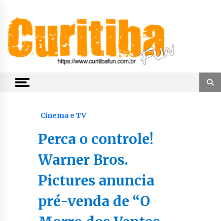
Skip
to
content
Notícias de Curitiba, do Paraná e do Brasil
CuritibaFun
Cinema e TV
Perca o controle!
Warner Bros.
Pictures anuncia
pré-venda de “O