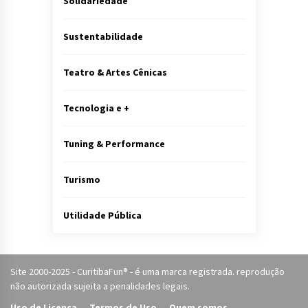
Solidariedade
Sustentabilidade
Teatro & Artes Cênicas
Tecnologia e +
Tuning & Performance
Turismo
Utilidade Pública
Site 2000-2025 - CuritibaFun® - é uma marca registrada. reprodução
não autorizada sujeita a penalidades legais.
Uso de Licença
Termos de Uso
Quem somos