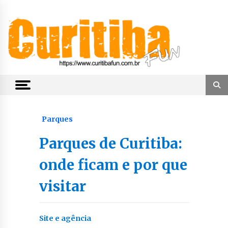
Skip
to
content
Notícias de Curitiba, do Paraná e do Brasil
CuritibaFun
Parques
Parques de Curitiba:
onde ficam e por que
visitar
Site e agência