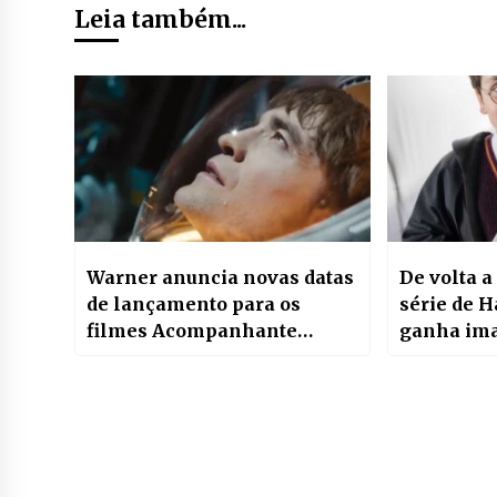
Leia também...
Warner anuncia novas datas
De volta 
de lançamento para os
série de H
filmes Acompanhante
ganha ima
Perfeita e Mickey 17