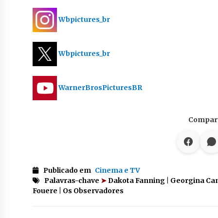
Wbpictures_br
Wbpictures_br
WarnerBrosPicturesBR
Compart
Publicado em
Cinema e TV
Palavras-chave
➤
Dakota Fanning | Georgina Camp
Fouere | Os Observadores