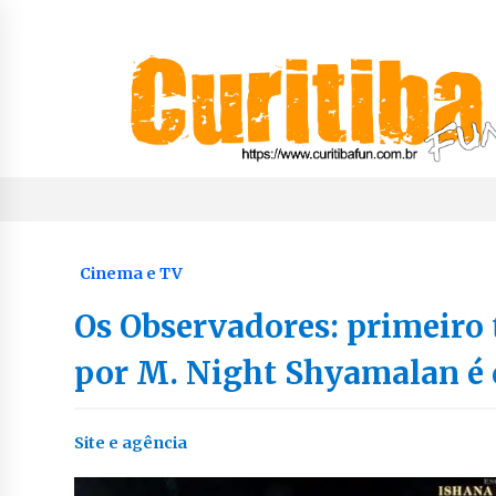
Skip
to
content
Notícias de Curitiba, do Paraná e do Brasil
CuritibaFun
Cinema e TV
Os Observadores: primeiro 
por M. Night Shyamalan é
Site e agência