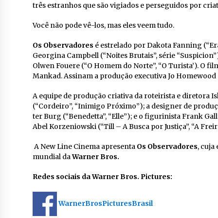
três estranhos que são vigiados e perseguidos por criat
Você não pode vê-los, mas eles veem tudo.
Os Observadores
é estrelado por Dakota Fanning (“E
Georgina Campbell (“Noites Brutais”, série “Suspicion”)
Olwen Fouere (“O Homem do Norte”, “O Turista’). O fil
Mankad. Assinam a produção executiva Jo Homewood 
A equipe de produção criativa da roteirista e diretora 
(“Cordeiro”, “Inimigo Próximo”); a designer de produç
ter Burg (“Benedetta”, “Elle”); e o figurinista Frank Gal
Abel Korzeniowski (“Till – A Busca por Justiça”, “A Freir
A New Line Cinema apresenta
Os Observadores
, cuja
mundial da
Warner Bros.
Redes sociais da Warner Bros. Pictures:
WarnerBrosPicturesBrasil