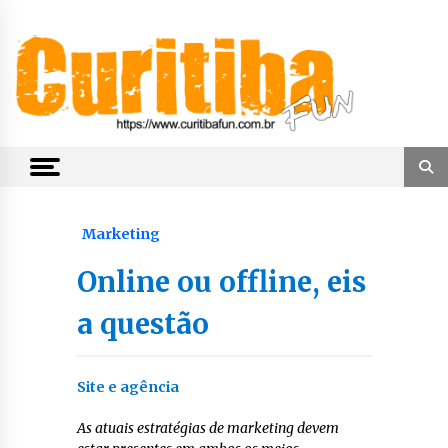
Skip
to
content
Notícias de Curitiba, do Paraná e do Brasil
CuritibaFun
Marketing
Online ou offline, eis
a questão
Site e agência
As atuais estratégias de marketing devem