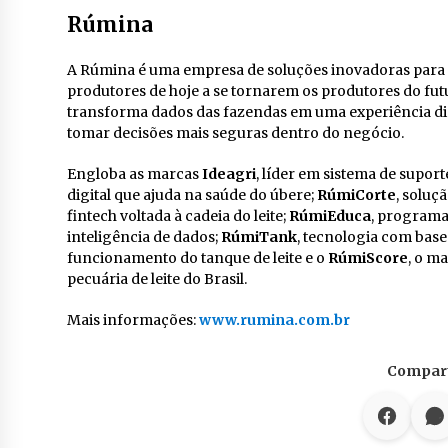
Rúmina
A Rúmina é uma empresa de soluções inovadoras para a
produtores de hoje a se tornarem os produtores do futu
transforma dados das fazendas em uma experiência digi
tomar decisões mais seguras dentro do negócio.
Engloba as marcas
Ideagri
, líder em sistema de suport
digital que ajuda na saúde do úbere;
RúmiCorte
, soluç
fintech voltada à cadeia do leite;
RúmiEduca
, programa
inteligência de dados;
RúmiTank
, tecnologia com bas
funcionamento do tanque de leite e o
RúmiScore
, o m
pecuária de leite do Brasil.
Mais informações:
www.rumina.com.br
Compart