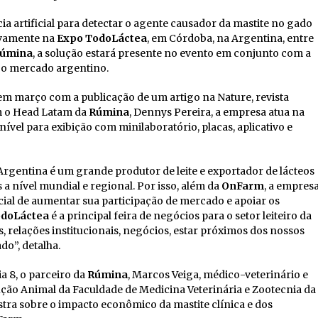
ncia artificial para detectar o agente causador da mastite no gado
novamente na
Expo TodoLáctea
, em Córdoba, na Argentina, entre
úmina
, a solução estará presente no evento em conjunto com a
a o mercado argentino.
m março com a publicação de um artigo na Nature, revista
om o Head Latam da
Rúmina
, Dennys Pereira, a empresa atua na
onível para exibição com minilaboratório, placas, aplicativo e
Argentina é um grande produtor de leite e exportador de lácteos
 a nível mundial e regional. Por isso, além da
OnFarm
, a empres
cial de aumentar sua participação de mercado e apoiar os
doLáctea
é a principal feira de negócios para o setor leiteiro da
, relações institucionais, negócios, estar próximos dos nossos
do”, detalha.
a 8, o parceiro da
Rúmina
, Marcos Veiga, médico-veterinário e
ção Animal da Faculdade de Medicina Veterinária e Zootecnia da
tra sobre o impacto econômico da mastite clínica e dos