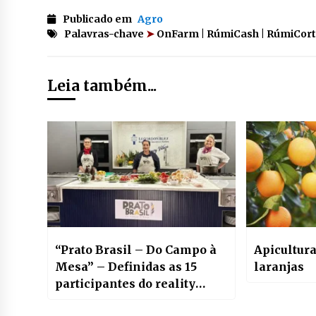
Publicado em
Agro
Palavras-chave
➤
OnFarm | RúmiCash | RúmiCort
Leia também...
“Prato Brasil – Do Campo à
Apicultura
Mesa” – Definidas as 15
laranjas
participantes do reality
show culinário inédito