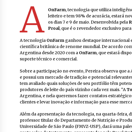
A
OnFarm
, tecnologia que utiliza inteligê
leiteiro e tem 98% de acurácia, estará 
os dias 7 e 9 de maio. Desenvolvida pela
R
Proal
, que é o revendedor exclusivo par
A tecnologia
OnFarm
ganhou destaque internacional e
científica britânica de renome mundial. De acordo c
Argentina desde 2020 com a
OnFarm
, que estará disp
suporte técnico e comercial.
Sobre a participação no evento, Pereira observa que a 
e possui um mercado de tradição e potencial relevantes
tem avaliado quais soluções de seu portfólio têm poten
produtores de leite do país vizinho cada vez mais. “A
To
Argentina, e nela queremos fazer contatos estratégicos
clientes e levar inovação e informação para esse merca
Além da apresentação da tecnologia, na quarta-feira, di
professor titular do Departamento de Nutrição e Produ
Universidade de São Paulo (FMVZ-USP), dará uma pales