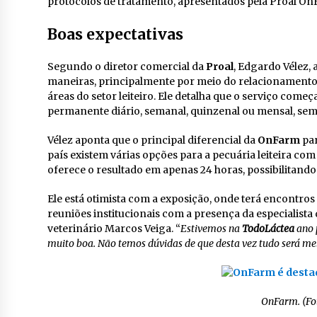
protocolos de tratamento, apresentados pela Proal O
Boas expectativas
Segundo o diretor comercial da
Proal
, Edgardo Vélez, 
maneiras, principalmente por meio do relacionamento
áreas do setor leiteiro. Ele detalha que o serviço com
permanente diário, semanal, quinzenal ou mensal, sem
Vélez aponta que o principal diferencial da
OnFarm
par
país existem várias opções para a pecuária leiteira com
oferece o resultado em apenas 24 horas, possibilitando
Ele está otimista com a exposição, onde terá encontros
reuniões institucionais com a presença da especialista 
veterinário Marcos Veiga. “
Estivemos na
TodoLáctea
ano 
muito boa. Não temos dúvidas de que desta vez tudo será me
OnFarm. (Fo