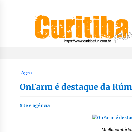
Skip
to
content
Notícias de Curitiba, do Paraná e do Brasil
CuritibaFun
Agro
OnFarm é destaque da Rúm
Site e agência
Minilaboratório