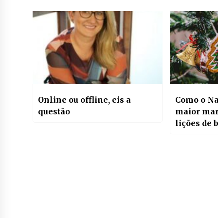
Online ou offline, eis a
Como o Nat
questão
maior mar
lições de 
aprender 