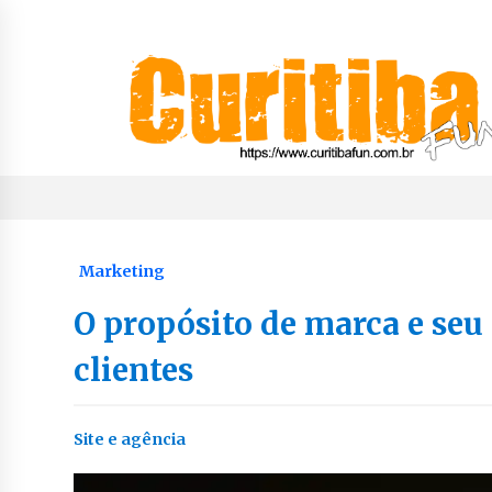
Skip
to
content
Notícias de Curitiba, do Paraná e do Brasil
CuritibaFun
Marketing
O propósito de marca e se
clientes
Site e agência