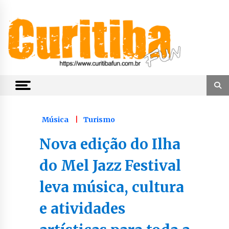
Skip
to
content
Notícias de Curitiba, do Paraná e do Brasil
CuritibaFun
Música
Turismo
Nova edição do Ilha
do Mel Jazz Festival
leva música, cultura
e atividades