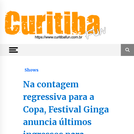
Skip
to
content
Notícias de Curitiba, do Paraná e do Brasil
CuritibaFun
Shows
Na contagem
regressiva para a
Copa, Festival Ginga
anuncia últimos