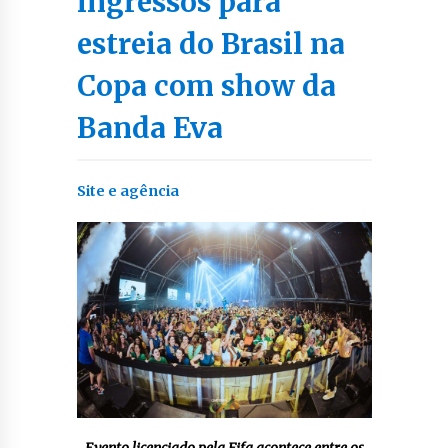
ingressos para
estreia do Brasil na
Copa com show da
Banda Eva
Site e agência
Evento licenciado pela Fifa acontece entre os