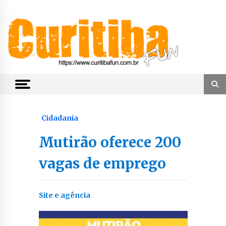
Skip
to
content
Notícias de Curitiba, do Paraná e do Brasil
CuritibaFun
Cidadania
Mutirão oferece 200
vagas de emprego
Site e agência