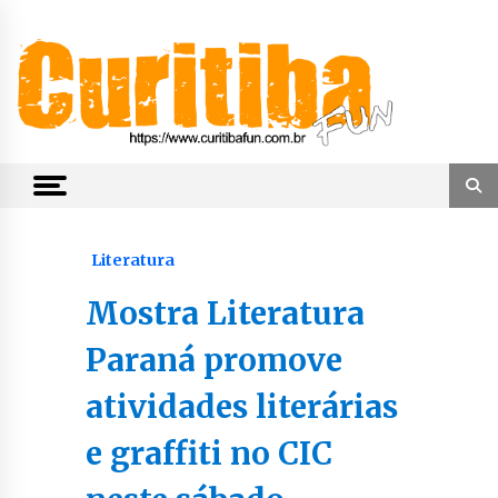
Skip
to
content
Notícias de Curitiba, do Paraná e do Brasil
CuritibaFun
Literatura
Mostra Literatura
Paraná promove
atividades literárias
e graffiti no CIC