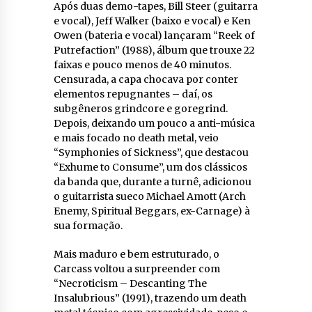
Após duas demo-tapes, Bill Steer (guitarra
e vocal), Jeff Walker (baixo e vocal) e Ken
Owen (bateria e vocal) lançaram “Reek of
Putrefaction” (1988), álbum que trouxe 22
faixas e pouco menos de 40 minutos.
Censurada, a capa chocava por conter
elementos repugnantes – daí, os
subgêneros grindcore e goregrind.
Depois, deixando um pouco a anti-música
e mais focado no death metal, veio
“Symphonies of Sickness”, que destacou
“Exhume to Consume”, um dos clássicos
da banda que, durante a turnê, adicionou
o guitarrista sueco Michael Amott (Arch
Enemy, Spiritual Beggars, ex-Carnage) à
sua formação.
Mais maduro e bem estruturado, o
Carcass voltou a surpreender com
“Necroticism – Descanting The
Insalubrious” (1991), trazendo um death