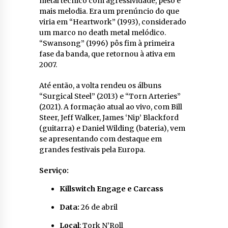
metal técnico com agressividade, peso e
mais melodia. Era um prenúncio do que
viria em “Heartwork” (1993), considerado
um marco no death metal melódico.
“Swansong” (1996) pôs fim à primeira
fase da banda, que retornou à ativa em
2007.
Até então, a volta rendeu os álbuns
“Surgical Steel” (2013) e “Torn Arteries”
(2021). A formação atual ao vivo, com Bill
Steer, Jeff Walker, James ‘Nip’ Blackford
(guitarra) e Daniel Wilding (bateria), vem
se apresentando com destaque em
grandes festivais pela Europa.
Serviço:
Killswitch Engage e Carcass
Data:
26 de abril
Local
: Tork N’Roll