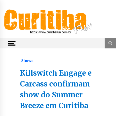
Skip
to
content
Notícias de Curitiba, do Paraná e do Brasil
CuritibaFun
Shows
Killswitch Engage e
Carcass confirmam
show do Summer
Breeze em Curitiba