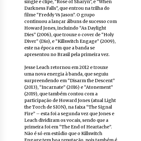
single e clipe, “Rose of Sharyn”, e “When
Darkness Falls”, que entrou na trilha do
filme “Freddy Vs Jason”. O grupo
continuou a lançar álbuns de sucesso com
Howard Jones, incluindo “As Daylight
Dies” (2006), que trouxe o cover de “Holy
Diver” (Dio), e “Killswitch Engage” (2009),
este na época em que a banda se
apresentou no Brasil pela primeira vez.
Jesse Leach retornou em 2012 e trouxe
uma nova energia à banda, que seguiu
surpreendendo em “Disarm the Descent”
(2013), “Incarnate” (2016) e “Atonement”
(2019), que também contou com a
participação de Howard Jones (atual Light
the Torch de SION), na faixa “The Signal
Fire” – esta foi a segunda vez que Jones e
Leach dividiram os vocais, sendo que a
primeira foi em “The End of Heartache”.
Não é só em estúdio que o Killswitch
Engage tem boa reputação, pois também é