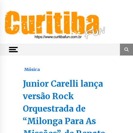
Skip
to
content
Notícias de Curitiba, do Paraná e do Brasil
CuritibaFun
Música
Junior Carelli lança
versão Rock
Orquestrada de
“Milonga Para As