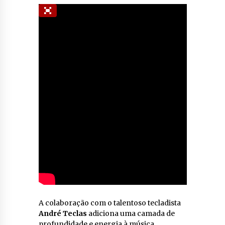
A colaboração com o talentoso tecladista
André Teclas
adiciona uma camada de
profundidade e energia à música,