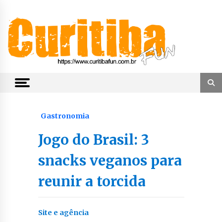
Skip
to
content
Notícias de Curitiba, do Paraná e do Brasil
CuritibaFun
Gastronomia
Jogo do Brasil: 3
snacks veganos para
reunir a torcida
Site e agência