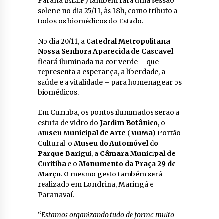
Paraná (ALEP) também fará uma sessão
solene no dia 25/11, às 18h, como tributo a
todos os biomédicos do Estado.
No dia 20/11, a
Catedral Metropolitana
Nossa Senhora Aparecida de Cascavel
ficará iluminada na cor verde – que
representa a esperança, a liberdade, a
saúde e a vitalidade – para homenagear os
biomédicos.
Em Curitiba, os pontos iluminados serão a
estufa de vidro do
Jardim Botânico
, o
Museu Municipal de Arte
(
MuMa
) Portão
Cultural, o
Museu do Automóvel do
Parque Barigui
, a
Câmara Municipal de
Curitiba
e o
Monumento da Praça 29 de
Março
. O mesmo gesto também será
realizado em Londrina, Maringá e
Paranavaí.
“
Estamos organizando tudo de forma muito