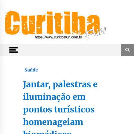
Skip
to
content
Notícias de Curitiba, do Paraná e do Brasil
CuritibaFun
Saúde
Jantar, palestras e
iluminação em
pontos turísticos
homenageiam