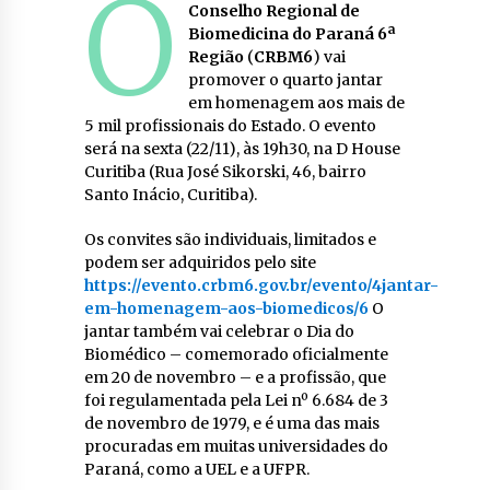
O
Conselho Regional de
Biomedicina do Paraná 6ª
Região
(
CRBM6
) vai
promover o quarto jantar
em homenagem aos mais de
5 mil profissionais do Estado. O evento
será na sexta (22/11), às 19h30, na D House
Curitiba (Rua José Sikorski, 46, bairro
Santo Inácio, Curitiba).
Os convites são individuais, limitados e
podem ser adquiridos pelo site
https://evento.crbm6.gov.br/evento/4jantar-
em-homenagem-aos-biomedicos/6
O
jantar também vai celebrar o Dia do
Biomédico – comemorado oficialmente
em 20 de novembro – e a profissão, que
foi regulamentada pela Lei nº 6.684 de 3
de novembro de 1979, e é uma das mais
procuradas em muitas universidades do
Paraná, como a UEL e a UFPR.