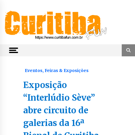
Skip
to
content
Notícias de Curitiba, do Paraná e do Brasil
CuritibaFun
Eventos, Feiras & Exposições
Exposição
“Interlúdio Sève”
abre circuito de
galerias da 16ª