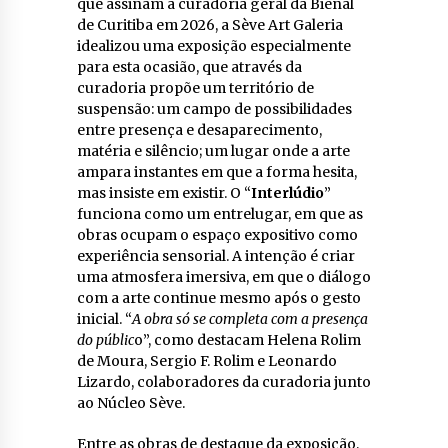
que assinam a curadoria geral da Bienal
de Curitiba em 2026, a Sève Art Galeria
idealizou uma exposição especialmente
para esta ocasião, que através da
curadoria propõe um território de
suspensão: um campo de possibilidades
entre presença e desaparecimento,
matéria e silêncio; um lugar onde a arte
ampara instantes em que a forma hesita,
mas insiste em existir. O “
Interlúdio
”
funciona como um entrelugar, em que as
obras ocupam o espaço expositivo como
experiência sensorial. A intenção é criar
uma atmosfera imersiva, em que o diálogo
com a arte continue mesmo após o gesto
inicial. “
A obra só se completa com a presença
do públic
o”, como destacam Helena Rolim
de Moura, Sergio F. Rolim e Leonardo
Lizardo, colaboradores da curadoria junto
ao Núcleo Sève.
Entre as obras de destaque da exposição,