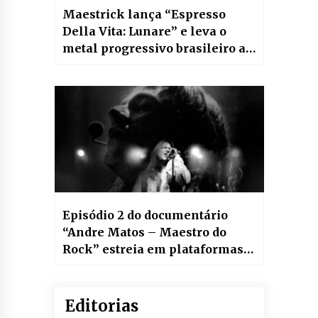
Maestrick lança “Espresso
Della Vita: Lunare” e leva o
metal progressivo brasileiro a
um novo patamar
Episódio 2 do documentário
“Andre Matos – Maestro do
Rock” estreia em plataformas
de streaming do mundo inteiro
e tem DVD físico lançado com
tiragem limitada
Editorias