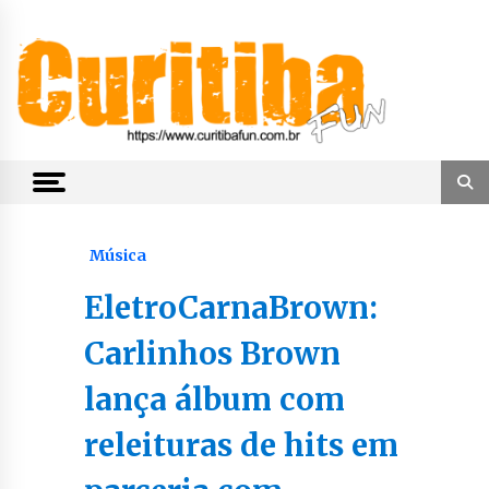
Skip
to
content
Notícias de Curitiba, do Paraná e do Brasil
CuritibaFun
Música
EletroCarnaBrown:
Carlinhos Brown
lança álbum com
releituras de hits em