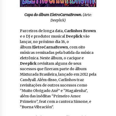
Capa do álbum EletroCarnaBrown.
(Arte:
Deeplick)
Parceiros de longa data,
Carlinhos Brown
e o DJ e produtor musical
Deeplick
vão
lançar, no próximo dia 16, o
álbum
EletroCarnaBrown
, com oito
músicas remixadas pela batida da música
eletrônica. Neste álbum, o cacique e
Deeplick
revisitam alguns de seus
sucessos que fizeram parte do álbum
Mixturada Brasileira, lançado em 2012 pela
Candyall. Além disso, Carlinhos traz
revisitações de outros sucessos como
“Muito Obrigado Axé” e “Magalenha”,
além das inéditas “Primeiro Amor
Primeiro”, feat com a cantora Simone, e
“Buena Vibración”.