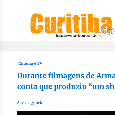
Skip
to
content
Notícias de Curitiba, do Paraná e do Brasil
CuritibaFun
Cinema e TV
Durante filmagens de Arm
conta que produziu “um sh
Site e agência