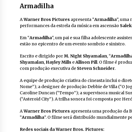
Armadilha
A
Warner Bros Pictures
apresenta “
Armadilha
“, uma
performances da estrela da música em ascensão
Sale
Em “
Armadilha
“, um pai e sua filha adolescente ass
estão no epicentro de um evento sombrio e sinistro.
Escrito e dirigido por
M. Night Shyamalan
, “
Armadilh
Shyamalan
,
Hayley Mills
e
Allison Pill
. O filme é prod
com produção executiva de
Steven Schneider
.
A equipe de produção criativa do cineasta inclui o d
Nome”); a designer de produção Debbie de Villa (“O Jog
Caroline Duncan (“Tempo”); a supervisora musical Susa
(“Asteroid City”). A trilha sonora foi composta por Her
A
Warner Bros Pictures
apresenta uma produção da Bl
“
Armadilha
“. O filme será distribuído mundialmente pe
Redes sociais da Warner Bros. Pictures: