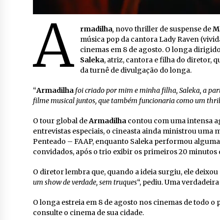
A
rmadilha
,
novo thriller de suspense de
M
música pop da cantora Lady Raven (vivida p
cinemas em 8 de agosto. O longa dirigido
Saleka
, atriz, cantora e filha do direto
da turnê de divulgação do longa.
“
Armadilha
foi criado por mim e minha filha, Saleka, a pa
filme musical juntos, que também funcionaria como um thril
O tour global de
Armadilha
contou com uma intensa agen
entrevistas especiais, o cineasta ainda ministrou um
Penteado – FAAP, enquanto Saleka performou algumas 
convidados, após o trio exibir os primeiros 20 minuto
O diretor lembra que, quando a ideia surgiu, ele deixo
um show de verdade, sem truques
“, pediu. Uma verdadeir
O longa estreia em 8 de agosto nos cinemas de todo o 
consulte o cinema de sua cidade.