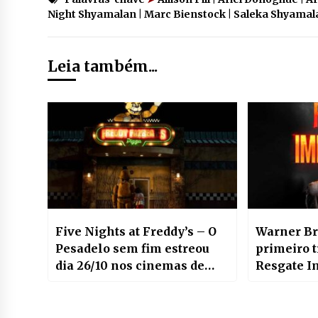
Night Shyamalan | Marc Bienstock | Saleka Shyamala
Leia também...
Five Nights at Freddy’s – O
Warner Br
Pesadelo sem fim estreou
primeiro t
dia 26/10 nos cinemas de
Resgate I
todo país
filme de a
Jason Sta