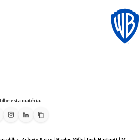
ilhe esta matéria:
rmadilha | Ashwin Rajan | Hayley Mills | Josh Hartnett | M.