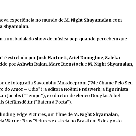
 nova experiência no mundo de
M. Night Shayamalan
com
ka Shyamalan
.
istem a um badalado show de música pop, quando percebem que
a
” é estrelado por
Josh Hartnett
,
Ariel Donoghue
,
Saleka
uzido por
Ashwin Rajan
,
Marc Bienstock
e
M. Night Shyamalan
,
iretor de fotografia Sayombhu Mukdeeprom (“Me Chame Pelo Seu
o do Amor – Ódio”); a editora Noëmi Preiswerk; a figurinista
n Jacobs (“Tempo”); e o diretor de elenco Douglas Aibel
dĭs Stefănsdŏttir (“Batem à Porta”).
inding Edge Pictures, um filme de
M. Night Shyamalan
,
la Warner Bros Pictures e estreia no Brasil em 8 de agosto.