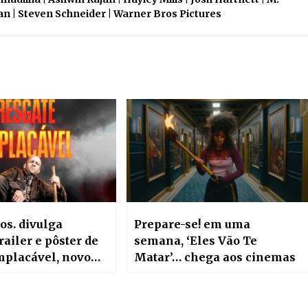
n | Steven Schneider | Warner Bros Pictures
os. divulga
Prepare-se! em uma
railer e pôster de
semana, ‘Eles Vão Te
mplacável, novo
Matar’… chega aos cinemas
ção estrelado por
tham