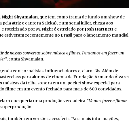
. Night Shyamalan
, que tem como trama de fundo um show de
ela atriz e cantora Saleka), e um serial killer, chega aos
 e roteirizado por M. Night é estrelado por
Josh Hartnett
e
r, que estiveram recentemente no Brasil para o lançamento mundial
rtir de nossas conversas sobre música e filmes. Pensamos em fazer um
ler
“, conta Shyamalan.
da com jornalistas, influenciadores e, claro, fãs. Além de
a masterclass para alunos de cinema da Fundação Armando Álvare
músicas da trilha sonora em um pocket show especial para
s do filme em um evento fechado para mais de 600 convidados.
u claro que queria uma produção verdadeira. “
Vamos fazer e filmar
a superprodução!
país, também em versões acessíveis. Para mais informações,