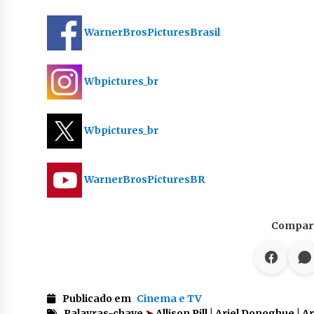
WarnerBrosPicturesBrasil
Wbpictures_br
Wbpictures_br
WarnerBrosPicturesBR
Compart
Publicado em
Cinema e TV
Palavras-chave
➤
Allison Pill | Ariel Donoghue | A