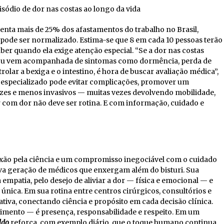
isódio de dor nas costas ao longo da vida
senta mais de 25% dos afastamentos do trabalho no Brasil,
o pode ser normalizado. Estima-se que 8 em cada 10 pessoas terão
er quando ela exige atenção especial. “Se a dor nas costas
o ou vem acompanhada de sintomas como dormência, perda de
lar a bexiga e o intestino, é hora de buscar avaliação médica”,
especializado pode evitar complicações, promover um
azes e menos invasivos — muitas vezes devolvendo mobilidade,
er com dor não deve ser rotina. E com informação, cuidado e
ixão pela ciência e um compromisso inegociável com o cuidado
a geração de médicos que enxergam além do bisturi. Sua
mpatia, pelo desejo de aliviar a dor — física e emocional — e
 única. Em sua rotina entre centros cirúrgicos, consultórios e
 ativa, conectando ciência e propósito em cada decisão clínica.
dimento — é presença, responsabilidade e respeito. Em um
ldo
reforça, com exemplo diário, que o toque humano continua