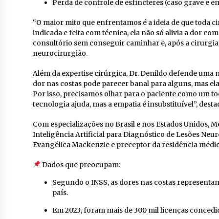
Perda de controle de esfíncteres (caso grave e e
“O maior mito que enfrentamos é a ideia de que toda c
indicada e feita com técnica, ela não só alivia a dor 
consultório sem conseguir caminhar e, após a cirurgia, 
neurocirurgião.
Além da expertise cirúrgica, Dr. Denildo defende uma 
dor nas costas pode parecer banal para alguns, mas ela
Por isso, precisamos olhar para o paciente como um to
tecnologia ajuda, mas a empatia é insubstituível”, desta
Com especializações no Brasil e nos Estados Unidos, 
Inteligência Artificial para Diagnóstico de Lesões Ne
Evangélica Mackenzie e preceptor da residência médica
Dados que preocupam:
Segundo o INSS, as dores nas costas representa
país.
Em 2023, foram mais de 300 mil licenças concedi