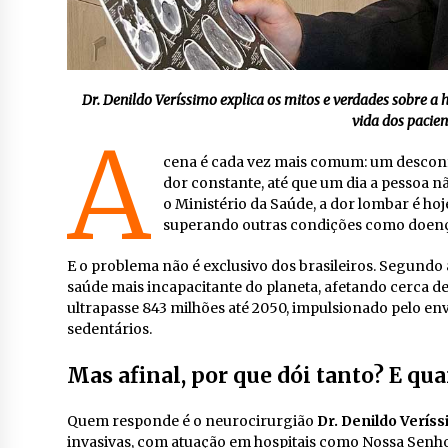
Dr. Denildo Veríssimo explica os mitos e verdades sobre 
vida dos pacien
A
cena é cada vez mais comum: um desconfo
dor constante, até que um dia a pessoa 
o Ministério da Saúde, a dor lombar é hoj
superando outras condições como doença
E o problema não é exclusivo dos brasileiros. Segundo
saúde mais incapacitante do planeta, afetando cerca d
ultrapasse 843 milhões até 2050, impulsionado pelo en
sedentários.
Mas afinal, por que dói tanto? E qu
Quem responde é o neurocirurgião
Dr. Denildo Verís
invasivas, com atuação em hospitais como Nossa Senhor