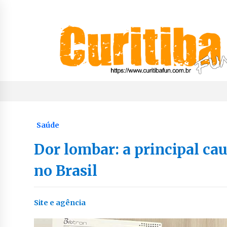
Skip
to
content
Notícias de Curitiba, do Paraná e do Brasil
CuritibaFun
Saúde
Dor lombar: a principal ca
no Brasil
Site e agência