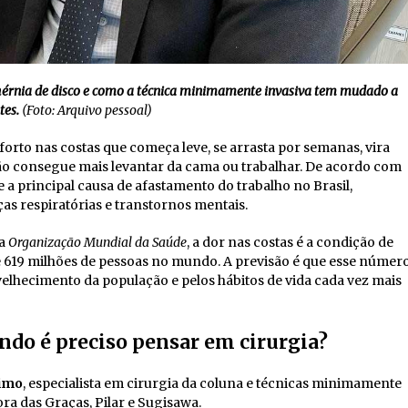
a hérnia de disco e como a técnica minimamente invasiva tem mudado a
tes.
(Foto: Arquivo pessoal)
rto nas costas que começa leve, se arrasta por semanas, vira
não consegue mais levantar da cama ou trabalhar. De acordo com
e a principal causa de afastamento do trabalho no Brasil,
s respiratórias e transtornos mentais.
 a
Organização Mundial da Saúde
, a dor nas costas é a condição de
e 619 milhões de pessoas no mundo. A previsão é que esse númer
velhecimento da população e pelos hábitos de vida cada vez mais
ando é preciso pensar em cirurgia?
simo
, especialista em cirurgia da coluna e técnicas minimamente
a das Graças, Pilar e Sugisawa.