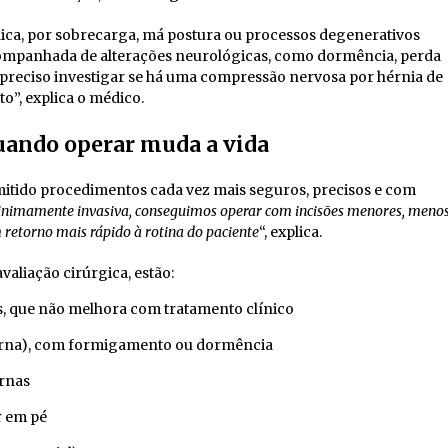
ica, por sobrecarga, má postura ou processos degenerativos
acompanhada de alterações neurológicas, como dormência, perda
é preciso investigar se há uma compressão nervosa por hérnia de
o”, explica o médico.
uando operar muda a vida
mitido procedimentos cada vez mais seguros, precisos e com
minimamente invasiva, conseguimos operar com incisões menores, meno
m retorno mais rápido à rotina do paciente
“, explica.
valiação cirúrgica, estão:
s, que não melhora com tratamento clínico
erna), com formigamento ou dormência
rnas
r em pé