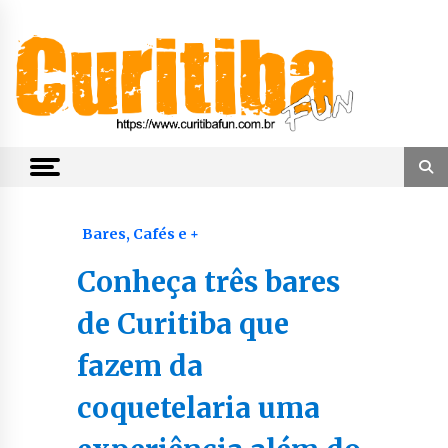
Skip
to
content
Notícias de Curitiba, do Paraná e do Brasil
CuritibaFun
Bares, Cafés e +
Conheça três bares
de Curitiba que
fazem da
coquetelaria uma