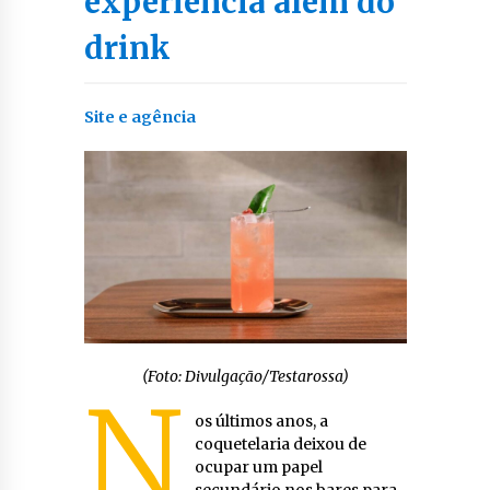
experiência além do
drink
Site e agência
(Foto: Divulgação/Testarossa)
N
os últimos anos, a
coquetelaria deixou de
ocupar um papel
secundário nos bares para