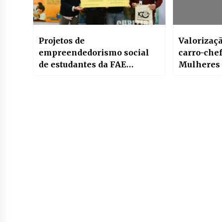
Projetos de
Valorizaç
empreendedorismo social
carro-che
de estudantes da FAE
Mulheres
arrecadam fundos para
crianças atendidas no
Hospital Pequeno Príncipe,
em Curitiba (PR)