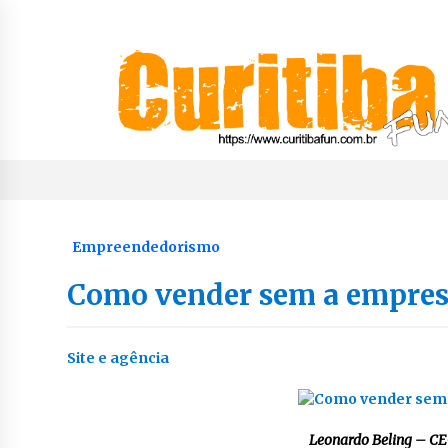
Skip
to
content
Notícias de Curitiba, do Paraná e do Brasil
CuritibaFun
Empreendedorismo
Como vender sem a empres
Site e agência
Leonardo Beling – C