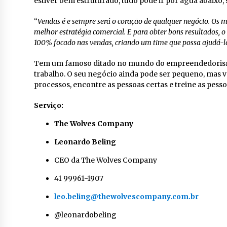
estiver bem estruturado, tudo pode ir por água abaixo
“
Vendas é e sempre será o coração de qualquer negócio. Os
melhor estratégia comercial. E para obter bons resultados, o
100% focado nas vendas, criando um time que possa ajudá-lo
Tem um famoso ditado no mundo do empreendedorism
trabalho. O seu negócio ainda pode ser pequeno, mas vo
processos, encontre as pessoas certas e treine as pes
Serviço:
The Wolves Company
Leonardo Beling
CEO da The Wolves Company
41 99961-1907
leo.beling@thewolvescompany.com.br
@leonardobeling