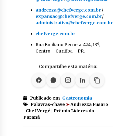
andrezza@chefverge.com.br
/
expansao@chefverge.com.br
/
administrativo@chefverge.com.br
chefverge.com.br
Rua Emiliano Perneta, 424, 13º,
Centro – Curitiba – PR.
Compartilhe esta matéria:
Publicado em
Gastronomia
Palavras-chave
➤
Andrezza Fusaro
| Chef Vergé | Prêmio Líderes do
Paraná