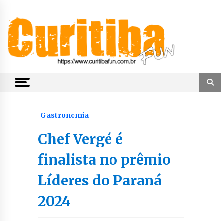
Skip
to
content
Notícias de Curitiba, do Paraná e do Brasil
CuritibaFun
Gastronomia
Chef Vergé é
finalista no prêmio
Líderes do Paraná
2024