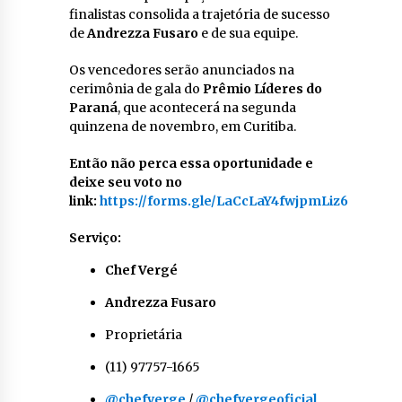
finalistas consolida a trajetória de sucesso
de
Andrezza Fusaro
e de sua equipe.
Os vencedores serão anunciados na
cerimônia de gala do
Prêmio Líderes do
Paraná
, que acontecerá na segunda
quinzena de novembro, em Curitiba.
Então não perca essa oportunidade e
deixe seu voto no
link:
https://forms.gle/LaCcLaY4fwjpmLiz6
Serviço:
Chef Vergé
Andrezza Fusaro
Proprietária
(11) 97757-1665
@chefverge
/
@chefvergeoficial