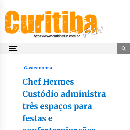
Skip
to
content
Notícias de Curitiba, do Paraná e do Brasil
CuritibaFun
Gastronomia
Chef Hermes
Custódio administra
três espaços para
festas e