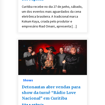
experiência exclusiva na Vila
Curitiba recebe no dia 27 de junho, sábado,
Katu
um dos eventos mais aguardados da cena
eletrônica brasileira. A tradicional marca
Kokum Kaya, criada pelo produtor e
empresário Riad Omairi, apresenta […]
Shows
Detonautas abre vendas para
show da turnê “Rádio Love
Nacional” em Curitiba
Site e agência