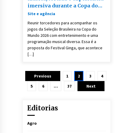
imersiva durante a Copa do
Mundo em Curitiba
Site e agência
Reunir torcedores para acompanhar os
jogos da Seleção Brasileira na Copa do
Mundo 2026 com entretenimento e uma
programação musical diversa. Essa é a
proposta do Festival Ginga, que acontece
[…]
Paginação
Previous
1
2
3
4
de
5
6
…
37
Next
posts
Editorias
Agro