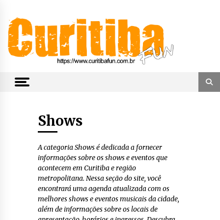
Skip
to
content
Notícias de Curitiba, do Paraná e do Brasil
CuritibaFun
Shows
A categoria Shows é dedicada a fornecer
informações sobre os shows e eventos que
acontecem em Curitiba e região
metropolitana. Nessa seção do site, você
encontrará uma agenda atualizada com os
melhores shows e eventos musicais da cidade,
além de informações sobre os locais de
apresentação, horários e ingressos. Descubra