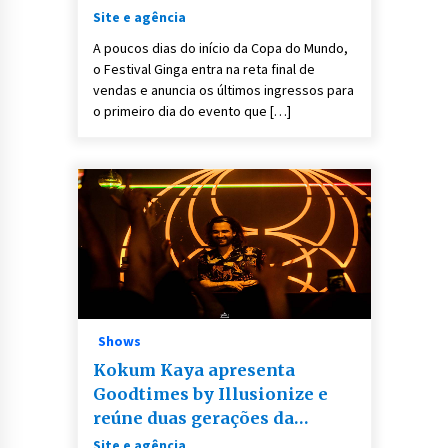
para estreia do Brasil na Copa
Site e agência
com show da Banda Eva
A poucos dias do início da Copa do Mundo,
o Festival Ginga entra na reta final de
vendas e anuncia os últimos ingressos para
o primeiro dia do evento que […]
Shows
Kokum Kaya apresenta
Goodtimes by Illusionize e
reúne duas gerações da
música eletrônica em
Site e agência