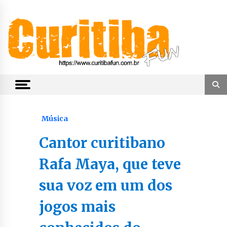
Skip
to
content
Notícias de Curitiba, do Paraná e do Brasil
CuritibaFun
Música
Cantor curitibano
Rafa Maya, que teve
sua voz em um dos
jogos mais