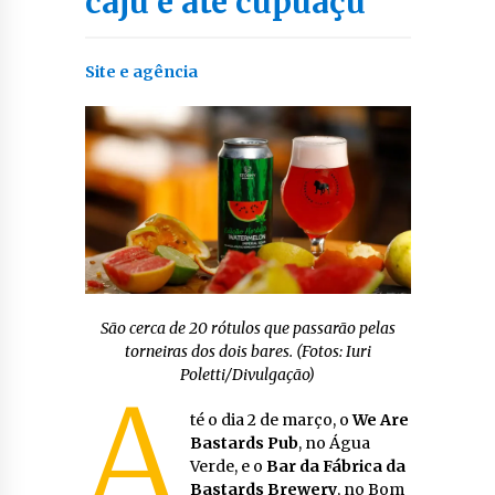
caju e até cupuaçu
Site e agência
São cerca de 20 rótulos que passarão pelas
torneiras dos dois bares. (Fotos: Iuri
Poletti/Divulgação)
A
té o dia 2 de março, o
We Are
Bastards Pub
, no Água
Verde, e o
Bar da Fábrica da
Bastards Brewery
, no Bom