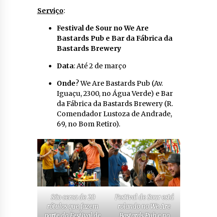
Serviço
:
Festival de Sour no We Are
Bastards Pub e Bar da Fábrica da
Bastards Brewery
Data
: Até 2 de março
Onde
? We Are Bastards Pub (Av.
Iguaçu, 2300, no Água Verde) e Bar
da Fábrica da Bastards Brewery (R.
Comendador Lustoza de Andrade,
69, no Bom Retiro).
São cerca de 20
Festival de Sour está
rótulos que fazem
rolando no We Are
parte do Festival de
Bastards Pub e no