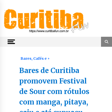
Skip
to
content
Notícias de Curitiba, do Paraná e do Brasil
CuritibaFun
Bares, Cafés e +
Bares de Curitiba
promovem Festival
de Sour com rótulos
com manga, pitaya,