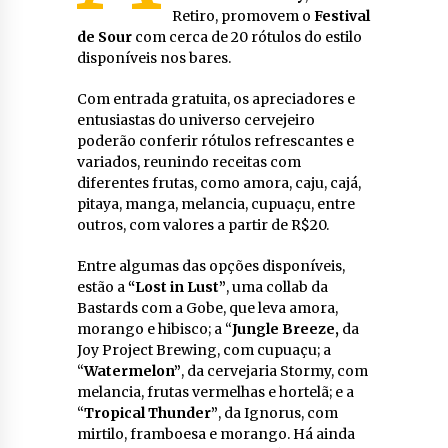
Retiro, promovem o
Festival
de Sour
com cerca de 20 rótulos do estilo
disponíveis nos bares.
Com entrada gratuita, os apreciadores e
entusiastas do universo cervejeiro
poderão conferir rótulos refrescantes e
variados, reunindo receitas com
diferentes frutas, como amora, caju, cajá,
pitaya, manga, melancia, cupuaçu, entre
outros, com valores a partir de R$20.
Entre algumas das opções disponíveis,
estão a
“Lost in Lust”
, uma collab da
Bastards com a Gobe, que leva amora,
morango e hibisco; a “
Jungle Breeze,
da
Joy Project Brewing, com cupuaçu; a
“
Watermelon”
, da cervejaria Stormy, com
melancia, frutas vermelhas e hortelã; e a
“
Tropical Thunder”
, da Ignorus, com
mirtilo, framboesa e morango. Há ainda