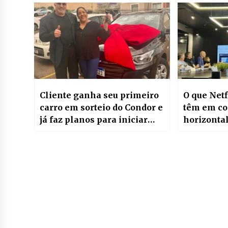
Cliente ganha seu primeiro
O que Netf
carro em sorteio do Condor e
têm em c
já faz planos para iniciar
horizontal
auto-escola