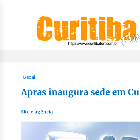
Skip
to
content
Notícias de Curitiba, do Paraná e do Brasil
CuritibaFun
Geral
Apras inaugura sede em Cu
Site e agência