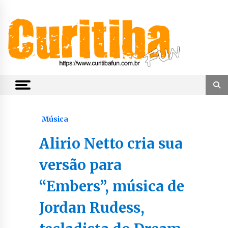
Skip
to
content
Notícias de Curitiba, do Paraná e do Brasil
CuritibaFun
Música
Alirio Netto cria sua
versão para
“Embers”, música de
Jordan Rudess,