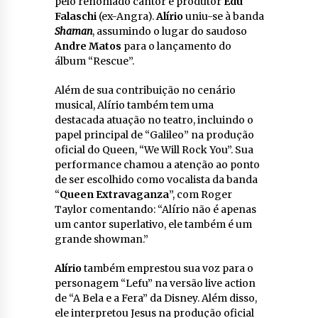
pelo renomado cantor e produtor
Edu
Falaschi
(ex-Angra).
Alírio
uniu-se à banda
Shaman
, assumindo o lugar do saudoso
Andre Matos
para o lançamento do
álbum “Rescue”.
Além de sua contribuição no cenário
musical, Alírio também tem uma
destacada atuação no teatro, incluindo o
papel principal de “Galileo” na produção
oficial do Queen, “We Will Rock You”. Sua
performance chamou a atenção ao ponto
de ser escolhido como vocalista da banda
“
Queen Extravaganza
”, com Roger
Taylor comentando: “Alírio não é apenas
um cantor superlativo, ele também é um
grande showman.”
Alírio
também emprestou sua voz para o
personagem “Lefu” na versão live action
de “A Bela e a Fera” da Disney. Além disso,
ele interpretou Jesus na produção oficial