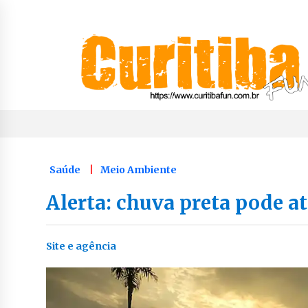
Skip
to
content
Notícias de Curitiba, do Paraná e do Brasil
CuritibaFun
Saúde
Meio Ambiente
Alerta: chuva preta pode at
Site e agência