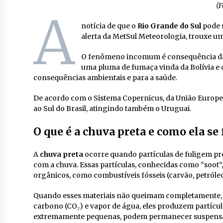
(F
A
notícia de que o
Rio Grande do Sul
pode s
alerta da MetSul Meteorologia, trouxe um
O fenômeno incomum é consequência da 
uma pluma de fumaça vinda da Bolívia e d
consequências ambientais e para a saúde.
De acordo com o Sistema Copernicus, da União Europei
ao Sul do Brasil, atingindo também o Uruguai.
O que é a chuva preta e como ela se
A
chuva preta
ocorre quando partículas de fuligem pr
com a chuva. Essas partículas, conhecidas como “soot”
orgânicos, como combustíveis fósseis (carvão, petróleo
Quando esses materiais não queimam completamente, 
carbono (CO₂) e vapor de água, eles produzem partícu
extremamente pequenas, podem permanecer suspensas n