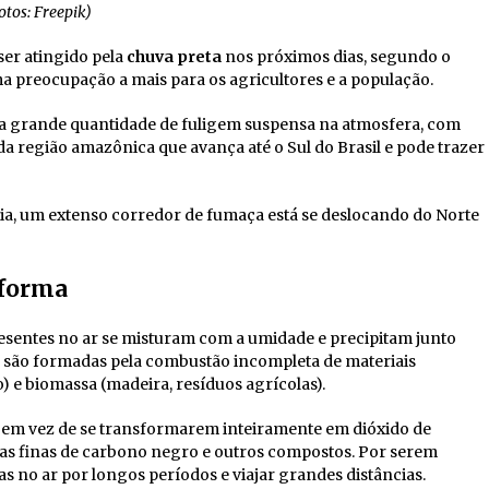
otos: Freepik)
er atingido pela
chuva preta
nos próximos dias, segundo o
a preocupação a mais para os agricultores e a população.
grande quantidade de fuligem suspensa na atmosfera, com
a região amazônica que avança até o Sul do Brasil e pode trazer
a, um extenso corredor de fumaça está se deslocando do Norte
 forma
esentes no ar se misturam com a umidade e precipitam junto
, são formadas pela combustão incompleta de materiais
) e biomassa (madeira, resíduos agrícolas).
em vez de se transformarem inteiramente em dióxido de
las finas de carbono negro e outros compostos. Por serem
o ar por longos períodos e viajar grandes distâncias.