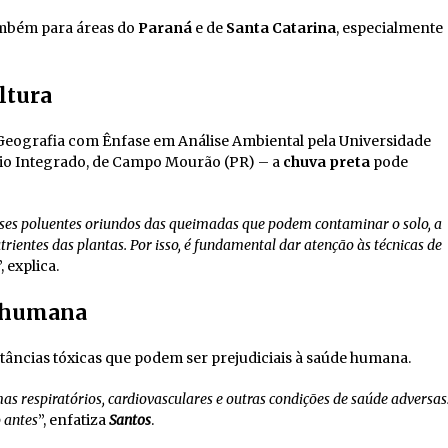
ambém para áreas do
Paraná
e de
Santa Catarina
, especialmente
ltura
eografia com Ênfase em Análise Ambiental pela Universidade
rio Integrado, de Campo Mourão (PR) – a
chuva preta
pode
gases poluentes oriundos das queimadas que podem contaminar o solo, a
ientes das plantas. Por isso, é fundamental dar atenção às técnicas de
”, explica.
e humana
âncias tóxicas que podem ser prejudiciais à saúde humana.
s respiratórios, cardiovasculares e outras condições de saúde adversas
 antes
”, enfatiza
Santos
.