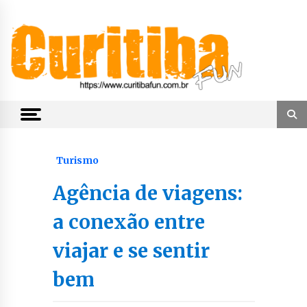
Skip
to
content
Notícias de Curitiba, do Paraná e do Brasil
CuritibaFun
Turismo
Agência de viagens:
a conexão entre
viajar e se sentir
bem