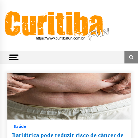
Skip
to
content
Notícias de Curitiba, do Paraná e do Brasil
CuritibaFun
Saúde
Bariátrica pode reduzir risco de câncer de