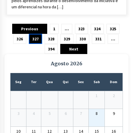
pelos aprendizes durante o desenvolvimento da iniciativa é
um diferencial na hora da […]
Paginação
Previous
1
…
323
324
325
de
326
327
328
329
330
331
…
posts
394
Next
Agosto 2026
Seg
Ter
Qua
Qui
Sex
Sab
Dom
1
2
3
4
5
6
7
8
9
10
11
12
13
14
15
16